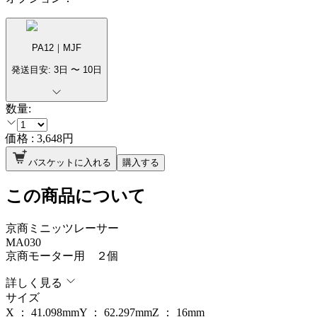
PA12｜MJF
発送目安:
3
日 〜
10
日
数量:
価格 :
3,648
円
バスケットに入れる
購入する
この商品について
京商ミニッツレーサー
MA030
京商モーター用 ２個
詳しく見る
サイズ
X ：
41.098
mm
Y ：
62.297
mm
Z ：
16
mm