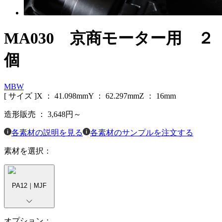
MA030 京商モーター用 ２
個
MBW
[ サイズ ]
X ：
41.098
mm
Y ：
62.297
mm
Z ：
16
mm
造形販売 ：
3,648
円～
各素材の説明を見る
各素材のサンプルを注文する
素材を選択：
PA12｜MJF
オプション：