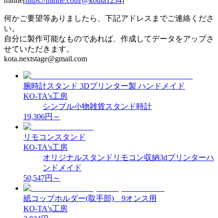
minne[
https://minne.com/@kouta1234
]
何かご要望等ありましたら、下記アドレスまでご連絡くださ
い。
自分に製作可能なものであれば、作成してデータをアップさ
せていただきます。
kota.nextstage@gmail.com
腕時計スタンド 3Dプリンター製 ハンドメイド
KO-TA's工房
シンプル
小物
雑貨
スタンド
時計
19,306
円～
リモコンスタンド
KO-TA's工房
オリジナル
スタンド
リモコン
収納
3dプリンター
ハ
ンドメイド
50,547
円～
紙コップホルダー(取手部) 9オンス用
KO-TA's工房