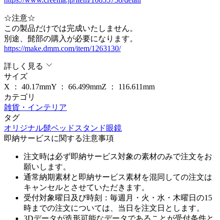
☆注意☆
この製品だけでは完成いたしません。
別途、髭部の購入が必要になります。
https://make.dmm.com/item/1263130/
詳しく見る
サイズ
X ：
40.17
mm
Y ：
66.499
mm
Z ：
116.611
mm
カテゴリ
雑貨・インテリア
タグ
オリジナル
髭
ベッド
スタンド
眼鏡
即納サービスに関する注意事項
注文時は必ず即納サービス対象の素材のみで注文をお
願いします。
通常納期素材と即納サービス素材を混同しての注文は
キャンセルとさせていただきます。
受付対象曜日及び時刻：毎週月・火・水・木曜日の15
時までの注文については、当日を注文日とします。
3Dデータが造形可能なデータであることが受付条件と