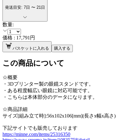
発送目安:
7
日 〜
21
日
数量:
価格 :
17,791
円
バスケットに入れる
購入する
この商品について
☆概要
・3Dプリンター製の眼鏡スタンドです。
・ある程度幅広い眼鏡に対応可能です。
・こちらは本体部分のデータになります。
☆商品詳細
サイズ[組み立て時]:56x102x106[mm](長さx幅x高さ)
下記サイトでも販売しております
https://minne.com/items/25316350
https://www.creema.jp/item/10835758/detail