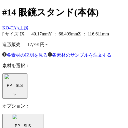
#14 眼鏡スタンド(本体)
KO-TA's工房
[ サイズ ]
X ：
40.17
mm
Y ：
66.499
mm
Z ：
116.611
mm
造形販売 ：
17,791
円～
各素材の説明を見る
各素材のサンプルを注文する
素材を選択：
PP｜SLS
オプション：
PP｜SLS