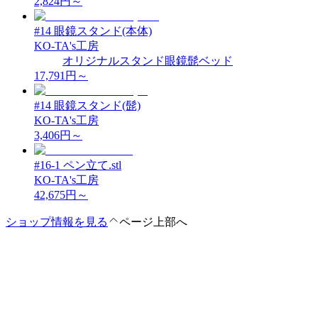
2,824
円～
#14 眼鏡スタンド(本体)
KO-TA's工房
オリジナル
スタンド
眼鏡
髭
ベッド
17,791
円～
#14 眼鏡スタンド(髭)
KO-TA's工房
3,406
円～
#16-1 ペン立て.stl
KO-TA's工房
42,675
円～
ショップ情報を見る
ページ上部へ