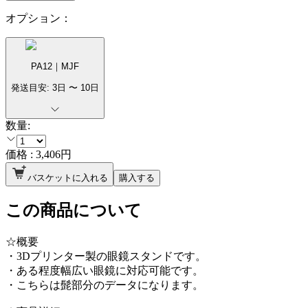
オプション：
PA12｜MJF
発送目安:
3
日 〜
10
日
数量:
価格 :
3,406
円
バスケットに入れる
購入する
この商品について
☆概要
・3Dプリンター製の眼鏡スタンドです。
・ある程度幅広い眼鏡に対応可能です。
・こちらは髭部分のデータになります。