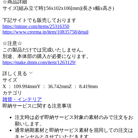
☆商品詳細
サイズ[組み立て時]:56x102x106[mm](長さx幅x高さ)
下記サイトでも販売しております
https://minne.com/items/25316350
https://www.creema.jp/item/10835758/detail
☆注意☆
この製品だけでは完成いたしません。
別途、本体部の購入が必要になります。
https://make.dmm.com/item/1263129/
詳しく見る
サイズ
X ：
109.994
mm
Y ：
36.742
mm
Z ：
8.419
mm
カテゴリ
雑貨・インテリア
即納サービスに関する注意事項
注文時は必ず即納サービス対象の素材のみで注文をお
願いします。
通常納期素材と即納サービス素材を混同しての注文は
キャンセルとさせていただきます。