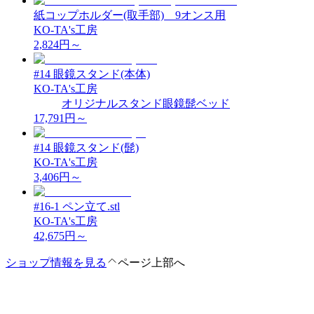
紙コップホルダー(取手部) 9オンス用
KO-TA's工房
2,824
円～
#14 眼鏡スタンド(本体)
KO-TA's工房
オリジナル
スタンド
眼鏡
髭
ベッド
17,791
円～
#14 眼鏡スタンド(髭)
KO-TA's工房
3,406
円～
#16-1 ペン立て.stl
KO-TA's工房
42,675
円～
ショップ情報を見る
ページ上部へ