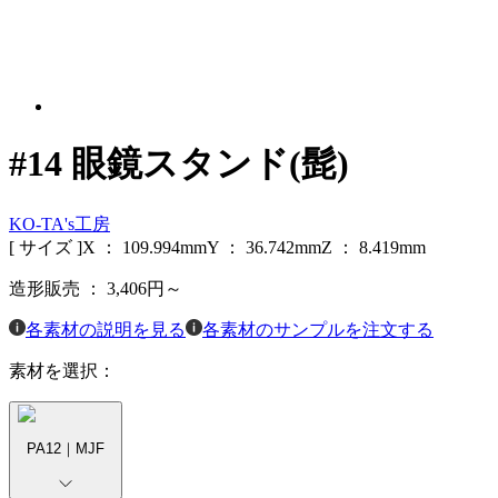
#14 眼鏡スタンド(髭)
KO-TA's工房
[ サイズ ]
X ：
109.994
mm
Y ：
36.742
mm
Z ：
8.419
mm
造形販売 ：
3,406
円～
各素材の説明を見る
各素材のサンプルを注文する
素材を選択：
PA12｜MJF