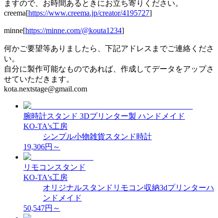
ますので、お時間あるときにお立ち寄りください。
creema[
https://www.creema.jp/creator/4195727
]
minne[
https://minne.com/@kouta1234
]
何かご要望等ありましたら、下記アドレスまでご連絡くださ
い。
自分に製作可能なものであれば、作成してデータをアップさ
せていただきます。
kota.nextstage@gmail.com
腕時計スタンド 3Dプリンター製 ハンドメイド
KO-TA's工房
シンプル
小物
雑貨
スタンド
時計
19,306
円～
リモコンスタンド
KO-TA's工房
オリジナル
スタンド
リモコン
収納
3dプリンター
ハ
ンドメイド
50,547
円～