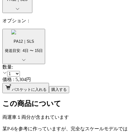
オプション：
PA12｜SLS
発送目安:
4
日 〜
15
日
数量:
価格 :
5,304
円
バスケットに入れる
購入する
この商品について
両運車１両分が含まれています
某P-6を参考に作っていますが、完全なスケールモデルでは