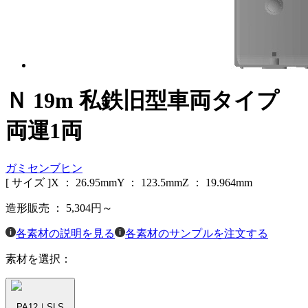
Ｎ 19m 私鉄旧型車両タイプ
両運1両
ガミセンブヒン
[ サイズ ]
X ：
26.95
mm
Y ：
123.5
mm
Z ：
19.964
mm
造形販売 ：
5,304
円～
各素材の説明を見る
各素材のサンプルを注文する
素材を選択：
PA12｜SLS