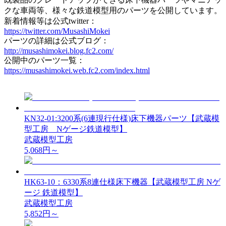
クな車両等、様々な鉄道模型用のパーツを公開しています。
新着情報等は公式twitter：
https://twitter.com/MusashiMokei
パーツの詳細は公式ブログ：
http://musashimokei.blog.fc2.com/
公開中のパーツ一覧：
https://musashimokei.web.fc2.com/index.html
KN32-01:3200系(6連現行仕様)床下機器パーツ【武蔵模
型工房 Nゲージ鉄道模型】
武蔵模型工房
5,068
円～
HK63-10：6330系8連仕様床下機器【武蔵模型工房 Nゲ
ージ 鉄道模型】
武蔵模型工房
5,852
円～