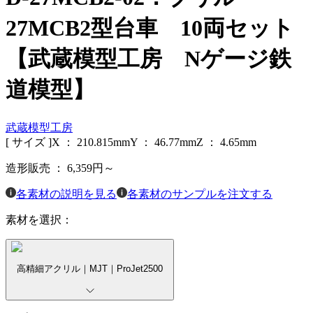
27MCB2型台車 10両セット
【武蔵模型工房 Nゲージ鉄
道模型】
武蔵模型工房
[ サイズ ]
X ：
210.815
mm
Y ：
46.77
mm
Z ：
4.65
mm
造形販売 ：
6,359
円～
各素材の説明を見る
各素材のサンプルを注文する
素材を選択：
高精細アクリル｜MJT｜ProJet2500