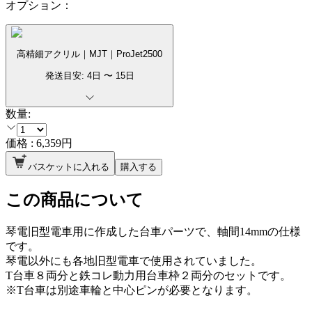
オプション：
高精細アクリル｜MJT｜ProJet2500
発送目安:
4
日 〜
15
日
数量:
価格 :
6,359
円
バスケットに入れる
購入する
この商品について
琴電旧型電車用に作成した台車パーツで、軸間14mmの仕様
です。
琴電以外にも各地旧型電車で使用されていました。
T台車８両分と鉄コレ動力用台車枠２両分のセットです。
※T台車は別途車輪と中心ピンが必要となります。