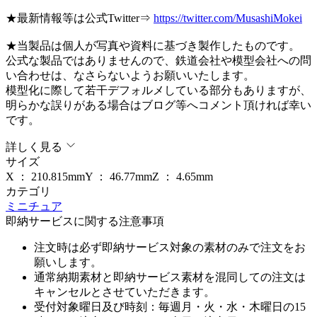
★最新情報等は公式Twitter⇒
https://twitter.com/MusashiMokei
★当製品は個人が写真や資料に基づき製作したものです。
公式な製品ではありませんので、鉄道会社や模型会社への問
い合わせは、なさらないようお願いいたします。
模型化に際して若干デフォルメしている部分もありますが、
明らかな誤りがある場合はブログ等へコメント頂ければ幸い
です。
詳しく見る
サイズ
X ：
210.815
mm
Y ：
46.77
mm
Z ：
4.65
mm
カテゴリ
ミニチュア
即納サービスに関する注意事項
注文時は必ず即納サービス対象の素材のみで注文をお
願いします。
通常納期素材と即納サービス素材を混同しての注文は
キャンセルとさせていただきます。
受付対象曜日及び時刻：毎週月・火・水・木曜日の15