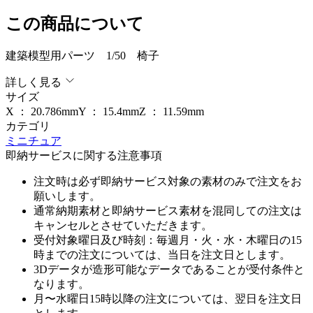
この商品について
建築模型用パーツ 1/50 椅子
詳しく見る
サイズ
X ：
20.786
mm
Y ：
15.4
mm
Z ：
11.59
mm
カテゴリ
ミニチュア
即納サービスに関する注意事項
注文時は必ず即納サービス対象の素材のみで注文をお
願いします。
通常納期素材と即納サービス素材を混同しての注文は
キャンセルとさせていただきます。
受付対象曜日及び時刻：毎週月・火・水・木曜日の15
時までの注文については、当日を注文日とします。
3Dデータが造形可能なデータであることが受付条件と
なります。
月〜水曜日15時以降の注文については、翌日を注文日