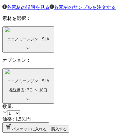
各素材の説明を見る
各素材のサンプルを注文する
素材を選択：
エコノミーレジン｜SLA
オプション：
エコノミーレジン｜SLA
発送目安:
7
日 〜
18
日
数量:
価格 :
1,531
円
バスケットに入れる
購入する