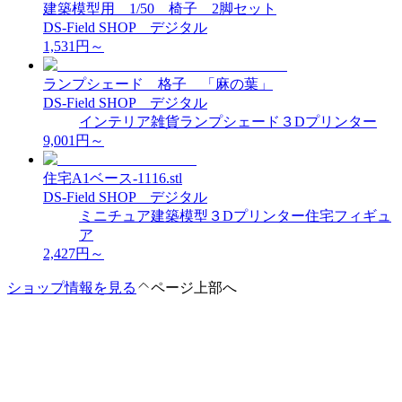
建築模型用 1/50 椅子 2脚セット
DS-Field SHOP デジタル
1,531
円～
ランプシェード 格子 「麻の葉」
DS-Field SHOP デジタル
インテリア
雑貨
ランプシェード
３Dプリンター
9,001
円～
住宅A1ベース-1116.stl
DS-Field SHOP デジタル
ミニチュア
建築模型
３Dプリンター
住宅フィギュ
ア
2,427
円～
ショップ情報を見る
ページ上部へ