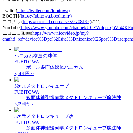
Twitter(
https://twitter.com/fubitowa)
BOOTH(
https://fubitowa.booth.pm/)
ココナラ(
https://coconala.com/users/2708192)
にて、
YouTube(
https://www.youtube.com/channel/UCZWdqo1gqVt44KF
ニコニコ動画(
https://www.nicovideo.jp/my?
cmnhd_ref=device%3Dpc%26site%3Dniconico%26pos%3Duserpan
ハニカム構造の球体
FUBITOWA
ボール
多面体
球体
ハニカム
3,501
円～
3次元メタトロンキューブ
FUBITOWA
多面体
神聖幾何学
メタトロンキューブ
魔法陣
3,094
円～
3次元メタトロンキューブ改
FUBITOWA
多面体
神聖幾何学
メタトロンキューブ
魔法陣