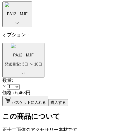
PA12｜MJF
オプション：
PA12｜MJF
発送目安:
3
日 〜
10
日
数量:
価格 :
6,468
円
バスケットに入れる
購入する
この商品について
正十二面体のアクセサリー素材です。