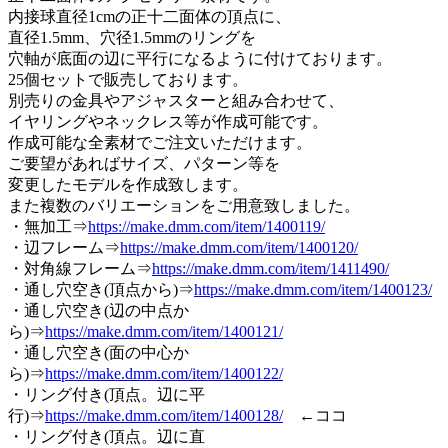
内接球直径1cmの正十二面体の頂点に、
直径1.5mm、穴径1.5mmのリングを
穴軸が底面の辺に平行になるように付けております。
25個セットで販売しております。
別売りの金具やアジャスターと組み合わせて、
イヤリングやネックレス等が作成可能です。
作成可能な全素材でご注文いただけます。
ご要望があればサイズ、パターン等を
変更したモデルを作成致します。
また複数のバリエーションをご用意致しました。
・無加工⇒
https://make.dmm.com/item/1400119/
・辺フレーム⇒
https://make.dmm.com/item/1400120/
・対角線フレーム⇒
https://make.dmm.com/item/1411490/
・通し穴空き(頂点から)⇒
https://make.dmm.com/item/1400123/
・通し穴空き(辺の中点か
ら)⇒
https://make.dmm.com/item/1400121/
・通し穴空き(面の中心か
ら)⇒
https://make.dmm.com/item/1400122/
・リング付き(頂点。辺に平
行)⇒
https://make.dmm.com/item/1400128/
←ココ
・リング付き(頂点。辺に直