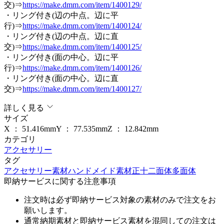
交)⇒
https://make.dmm.com/item/1400129/
・リング付き(辺の中点。辺に平
行)⇒
https://make.dmm.com/item/1400124/
・リング付き(辺の中点。辺に直
交)⇒
https://make.dmm.com/item/1400125/
・リング付き(面の中心。辺に平
行)⇒
https://make.dmm.com/item/1400126/
・リング付き(面の中心。辺に直
交)⇒
https://make.dmm.com/item/1400127/
詳しく見る
サイズ
X ：
51.416
mm
Y ：
77.535
mm
Z ：
12.842
mm
カテゴリ
アクセサリー
タグ
アクセサリー素材
ハンドメイド素材
正十二面体
多面体
即納サービスに関する注意事項
注文時は必ず即納サービス対象の素材のみで注文をお
願いします。
通常納期素材と即納サービス素材を混同しての注文は