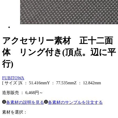
アクセサリー素材 正十二面
体 リング付き(頂点。辺に平
行)
FUBITOWA
[ サイズ ]
X ：
51.416
mm
Y ：
77.535
mm
Z ：
12.842
mm
造形販売 ：
6,468
円～
各素材の説明を見る
各素材のサンプルを注文する
素材を選択：