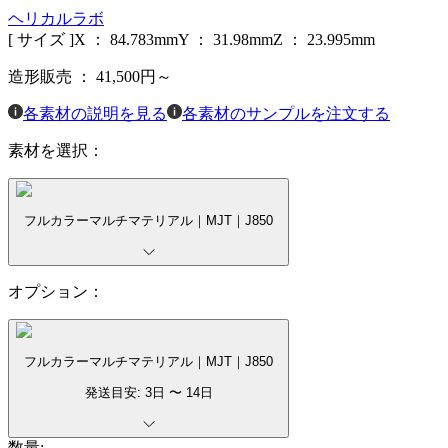
ヘリカルラボ
[ サイズ ]
X ：
84.783
mm
Y ：
31.98
mm
Z ：
23.995
mm
造形販売 ：
41,500
円～
各素材の説明を見る
各素材のサンプルを注文する
素材を選択：
フルカラーマルチマテリアル｜MJT｜J850
オプション：
フルカラーマルチマテリアル｜MJT｜J850
発送目安:
3
日 〜
14
日
数量: