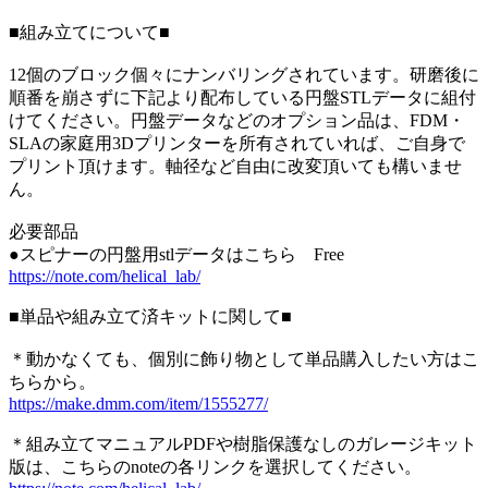
■組み立てについて■
12個のブロック個々にナンバリングされています。研磨後に
順番を崩さずに下記より配布している円盤STLデータに組付
けてください。円盤データなどのオプション品は、FDM・
SLAの家庭用3Dプリンターを所有されていれば、ご自身で
プリント頂けます。軸径など自由に改変頂いても構いませ
ん。
必要部品
●スピナーの円盤用stlデータはこちら Free
https://note.com/helical_lab/
■単品や組み立て済キットに関して■
＊動かなくても、個別に飾り物として単品購入したい方はこ
ちらから。
https://make.dmm.com/item/1555277/
＊組み立てマニュアルPDFや樹脂保護なしのガレージキット
版は、こちらのnoteの各リンクを選択してください。