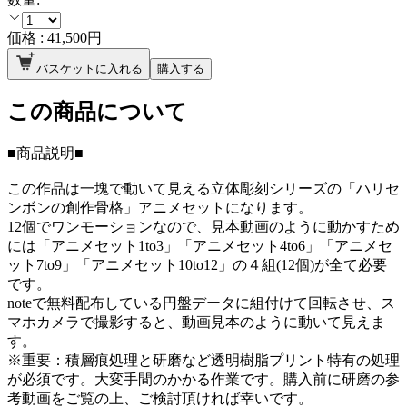
価格 :
41,500
円
バスケットに入れる
購入する
この商品について
■商品説明■
この作品は一塊で動いて見える立体彫刻シリーズの「ハリセ
ンボンの創作骨格」アニメセットになります。
12個でワンモーションなので、見本動画のように動かすため
には「アニメセット1to3」「アニメセット4to6」「アニメセ
ット7to9」「アニメセット10to12」の４組(12個)が全て必要
です。
noteで無料配布している円盤データに組付けて回転させ、ス
マホカメラで撮影すると、動画見本のように動いて見えま
す。
※重要：積層痕処理と研磨など透明樹脂プリント特有の処理
が必須です。大変手間のかかる作業です。購入前に研磨の参
考動画をご覧の上、ご検討頂ければ幸いです。