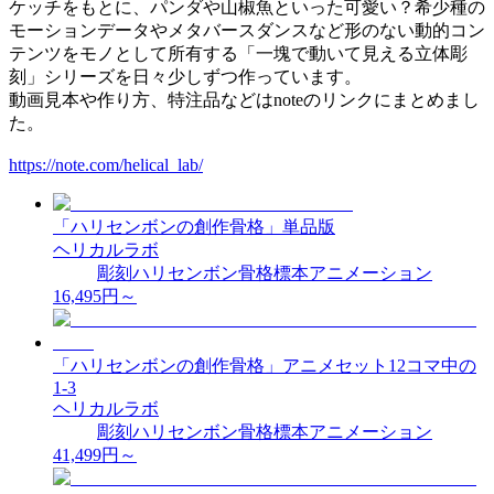
ケッチをもとに、パンダや山椒魚といった可愛い？希少種の
モーションデータやメタバースダンスなど形のない動的コン
テンツをモノとして所有する「一塊で動いて見える立体彫
刻」シリーズを日々少しずつ作っています。
動画見本や作り方、特注品などはnoteのリンクにまとめまし
た。
https://note.com/helical_lab/
「ハリセンボンの創作骨格」単品版
ヘリカルラボ
彫刻
ハリセンボン
骨格標本
アニメーション
16,495
円～
「ハリセンボンの創作骨格」アニメセット12コマ中の
1-3
ヘリカルラボ
彫刻
ハリセンボン
骨格標本
アニメーション
41,499
円～