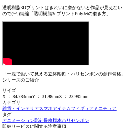
透明樹脂3Dプリントはきれいに磨かないと作品が見えない
ので(^^;)続編「透明樹脂3dプリントPolyJetの磨き方」
「一塊で動いて見える立体彫刻・ハリセンボンの創作骨格」
シリーズのご紹介
サイズ
X ：
84.783
mm
Y ：
31.98
mm
Z ：
23.995
mm
カテゴリ
雑貨・インテリア
スマホアイテム
フィギュア
ミニチュア
タグ
アニメーション
彫刻
骨格標本
ハリセンボン
即納サービスに関する注意事項