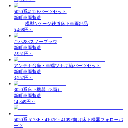
5050系4112Fパーツセット
新町車両製造
模型
Nゲージ
鉄道
床下
車両部品
5,468
円～
キハ283スノープラウ
新町車両製造
2,951
円～
アンテナ台座・車端ツナギ箱パーツセット
新町車両製造
3,557
円～
3020系床下機器（8両）
新町車両製造
14,849
円～
5050系 5173F・4107F・4109F向け床下機器フォローパ
ーツ