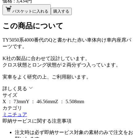
価格 :
3,434
円
バスケットに入れる
購入する
この商品について
TY5050系4000番代のQと書かれた赤い車体向け車内座席パ
ーツです。
K社の製品に合わせて設計しています。
クロス状態とロング状態が２両分ずつ入っています。
実車をよく研究の上、ご利用願います。
詳しく見る
サイズ
X ：
73
mm
Y ：
46.56
mm
Z ：
5.508
mm
カテゴリ
ミニチュア
即納サービスに関する注意事項
注文時は必ず即納サービス対象の素材のみで注文をお