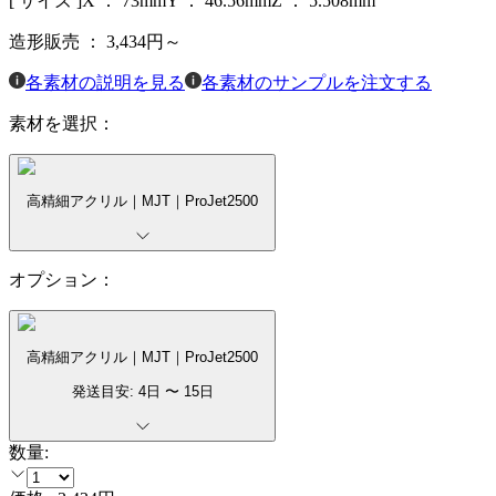
[ サイズ ]
X ：
73
mm
Y ：
46.56
mm
Z ：
5.508
mm
造形販売 ：
3,434
円～
各素材の説明を見る
各素材のサンプルを注文する
素材を選択：
高精細アクリル｜MJT｜ProJet2500
オプション：
高精細アクリル｜MJT｜ProJet2500
発送目安:
4
日 〜
15
日
数量: