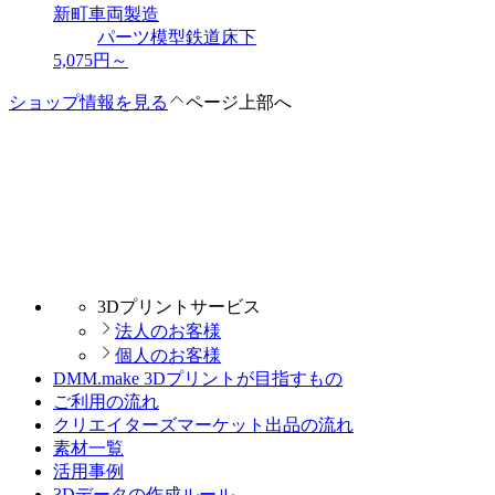
新町車両製造
パーツ
模型
鉄道
床下
5,075
円～
ショップ情報を見る
ページ上部へ
3Dプリントサービス
法人のお客様
個人のお客様
DMM.make 3Dプリントが目指すもの
ご利用の流れ
クリエイターズマーケット出品の流れ
素材一覧
活用事例
3Dデータの作成ルール