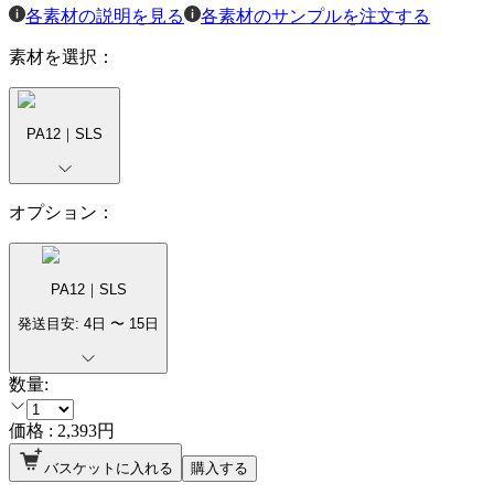
各素材の説明を見る
各素材のサンプルを注文する
素材を選択：
PA12｜SLS
オプション：
PA12｜SLS
発送目安:
4
日 〜
15
日
数量:
価格 :
2,393
円
バスケットに入れる
購入する