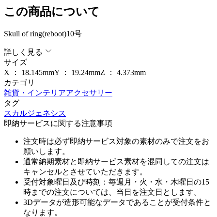
この商品について
Skull of ring(reboot)10号
詳しく見る
サイズ
X ：
18.145
mm
Y ：
19.24
mm
Z ：
4.373
mm
カテゴリ
雑貨・インテリア
アクセサリー
タグ
スカル
ジェネシス
即納サービスに関する注意事項
注文時は必ず即納サービス対象の素材のみで注文をお
願いします。
通常納期素材と即納サービス素材を混同しての注文は
キャンセルとさせていただきます。
受付対象曜日及び時刻：毎週月・火・水・木曜日の15
時までの注文については、当日を注文日とします。
3Dデータが造形可能なデータであることが受付条件と
なります。