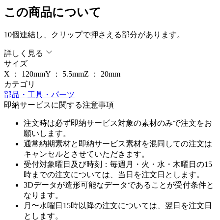
この商品について
10個連結し、クリップで押さえる部分があります。
詳しく見る
サイズ
X ：
120
mm
Y ：
5.5
mm
Z ：
20
mm
カテゴリ
部品・工具・パーツ
即納サービスに関する注意事項
注文時は必ず即納サービス対象の素材のみで注文をお
願いします。
通常納期素材と即納サービス素材を混同しての注文は
キャンセルとさせていただきます。
受付対象曜日及び時刻：毎週月・火・水・木曜日の15
時までの注文については、当日を注文日とします。
3Dデータが造形可能なデータであることが受付条件と
なります。
月〜水曜日15時以降の注文については、翌日を注文日
とします。