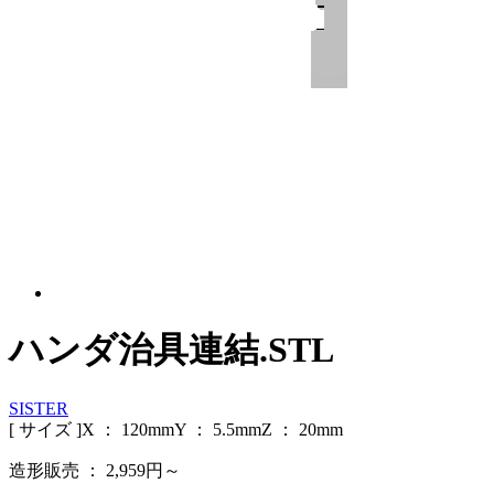
ハンダ治具連結.STL
SISTER
[ サイズ ]
X ：
120
mm
Y ：
5.5
mm
Z ：
20
mm
造形販売 ：
2,959
円～