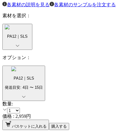
各素材の説明を見る
各素材のサンプルを注文する
素材を選択：
PA12｜SLS
オプション：
PA12｜SLS
発送目安:
4
日 〜
15
日
数量:
価格 :
2,959
円
バスケットに入れる
購入する