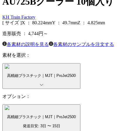
AU725Bクーラー 10個入り
KH Train Factory
[ サイズ ]
X ：
80.224
mm
Y ：
49.7
mm
Z ：
4.825
mm
造形販売 ：
4,744
円～
各素材の説明を見る
各素材のサンプルを注文する
素材を選択：
高精細プラスチック｜MJT｜ProJet2500
オプション：
高精細プラスチック｜MJT｜ProJet2500
発送目安:
3
日 〜
15
日