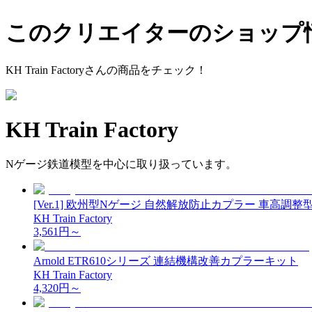
このクリエイターのショップ
KH Train Factory
さんの商品をチェック！
KH Train Factory
Nゲージ鉄道模型を中心に取り扱っています。
[Ver.1] 欧州型Nゲージ 自然解放防止カプラー 車高調整型(-0
KH Train Factory
3,561
円～
Arnold ETR610シリーズ 連結機構改善カプラーキット
KH Train Factory
4,320
円～