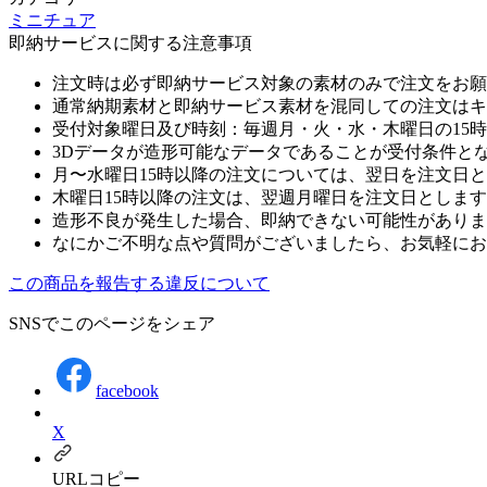
ミニチュア
即納サービスに関する注意事項
注文時は必ず即納サービス対象の素材のみで注文をお願
通常納期素材と即納サービス素材を混同しての注文はキ
受付対象曜日及び時刻：毎週月・火・水・木曜日の15
3Dデータが造形可能なデータであることが受付条件と
月〜水曜日15時以降の注文については、翌日を注文日
木曜日15時以降の注文は、翌週月曜日を注文日としま
造形不良が発生した場合、即納できない可能性がありま
なにかご不明な点や質問がございましたら、お気軽にお
この商品を報告する
違反について
SNSでこのページをシェア
facebook
X
URLコピー