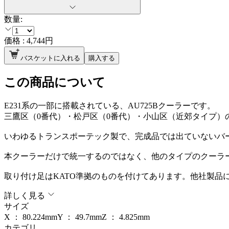
数量:
価格 :
4,744
円
バスケットに入れる
購入する
この商品について
E231系の一部に搭載されている、AU725Bクーラーです。
三鷹区（0番代）・松戸区（0番代）・小山区（近郊タイプ）の
いわゆるトランスポーテック製で、完成品では出ていないバ
本クーラーだけで統一するのではなく、他のタイプのクーラ
取り付け足はKATO準拠のものを付けてあります。他社製品
詳しく見る
サイズ
X ：
80.224
mm
Y ：
49.7
mm
Z ：
4.825
mm
カテゴリ