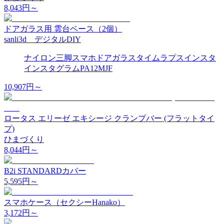
8,043
円～
ドアガラス用 雲台ベース（2個）
sanli3d デジタルDIY
ナイロン
三脚
スマホ
ドアガラス
タイムラプス
インスタ
インスタグラム
PA12
MJF
10,907
円～
ロータス エリーゼ エキシージ クランプバー (フラットタイ
プ)
ひまづくり
8,044
円～
B2i STANDARDカバー
5,595
円～
スマホケース（セクシーHanako）
3,172
円～