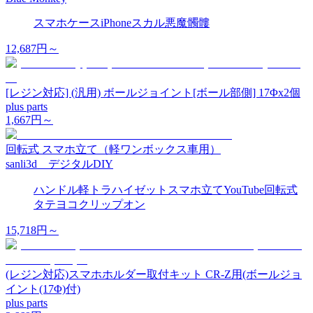
スマホケース
iPhone
スカル
悪魔
髑髏
12,687
円～
[レジン対応] (汎用) ボールジョイント[ボール部側] 17Φx2個
plus parts
1,667
円～
回転式 スマホ立て（軽ワンボックス車用）
sanli3d デジタルDIY
ハンドル
軽トラ
ハイゼット
スマホ立て
YouTube
回転式
タテヨコ
クリップオン
15,718
円～
(レジン対応)スマホホルダー取付キット CR-Z用(ボールジョ
イント(17Φ)付)
plus parts