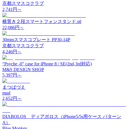
京都スマスコクラブ
2,741
円～
横置き２段スマートフォンスタンド.stl
22,086
円～
30mmスマスコプレート PP30-14P
京都スマスコクラブ
4,246
円～
“Psyche -0” case for iPhone 8 / SE(2nd,3rd対応)
M&S DESIGN SHOP
5,397
円～
まつばづえ
mud
2,652
円～
DIABOLOS ディアボロス（iPhone5/5s用ケース パターン
A）
Blue Monkey