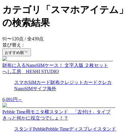
カテゴリ「スマホアイテム」
の検索結果
91
〜
120
点 / 全
439
点
並び替え :
おすすめ順
財布に入るNanoSIMケース！ 文字入版 ２枚セット
へし工房 HESHI STUDIO
スマホ
SiM
カード
財布
クレジットカード
クレカ
NanoSIM
サイフ
海外
6,091
円～
Pebble Time用モニタ横スタンド 「左付け」タイプ
きっと何かに役立つでしょ！？
スタンド
Pebble
Pebble Time
ディスプレイスタンド