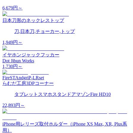
6,679
円～
日本刀形のネックレストップ
刀,日本刀,チョーカー,トップ
1,949
円～
イヤホンジャックフッカー
Dot Jibun Works
1,730
円～
FireSTAndgriP-LRset
らむだ工房3DPコーナー
タブレット
スマホスタンド
アマゾン
Fire HD10
22,893
円～
iPhone用レリーズ取付ホルダー（iPhone XS Max, XR, Plus系
用）