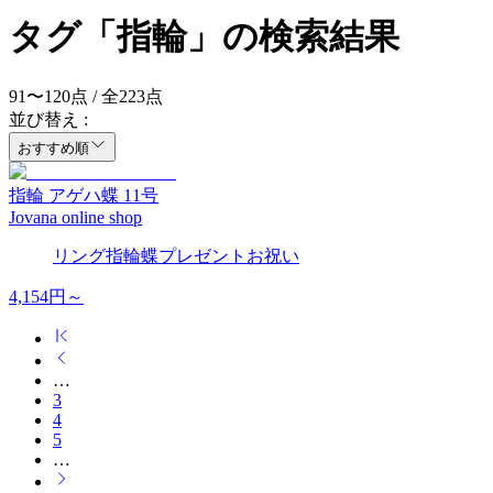
タグ「指輪」の検索結果
91
〜
120
点 / 全
223
点
並び替え :
おすすめ順
指輪 アゲハ蝶 11号
Jovana online shop
リング
指輪
蝶
プレゼント
お祝い
4,154
円～
…
3
4
5
…