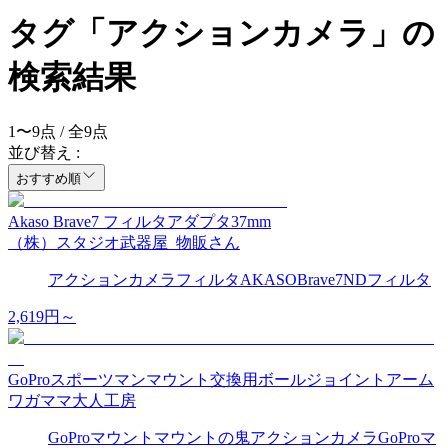
タグ「アクションカメラ」の
検索結果
1
〜
9
点 / 全
9
点
並び替え :
おすすめ順
Akaso Brave7 フィルタアダプタ37mm
（株）スタジオ武器屋_物販さん
アクションカメラ
フィルタ
AKASO
Brave7
NDフィルタ
2,619
円～
GoProスポーツマンマウント交換用ボールジョイントアーム
ワガママ大人工房
GoPro
マウント
マウントの鬼
アクションカメラ
GoProマ