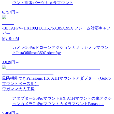
ウント
拡張パーツ
カメラマウント
6,757
円～
-BETAFPV- HX100,HX115,75X,85X,95X フレーム対応キャノ
ピー
My RooM
カメラ
GoPro
ドローン
アクションカメラ
カメラマウン
ト
Insta360
Insta360Go
betafpv
3,829
円～
風防機能つきPanasonic HX-A1Hマウントアダプター（GoPro
マウントベース用）
ワガママ大人工房
アダプター
GoPro
マウント
HX-A1H
マウントの鬼
アクシ
ョンカメラ
GoProマウント
カメラマウント
Panasonic
5,404
円～