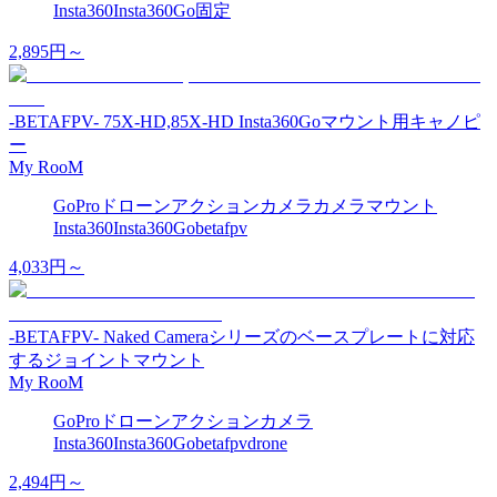
Insta360
Insta360Go
固定
2,895
円～
-BETAFPV- 75X-HD,85X-HD Insta360Goマウント用キャノピ
ー
My RooM
GoPro
ドローン
アクションカメラ
カメラマウント
Insta360
Insta360Go
betafpv
4,033
円～
-BETAFPV- Naked Cameraシリーズのベースプレートに対応
するジョイントマウント
My RooM
GoPro
ドローン
アクションカメラ
Insta360
Insta360Go
betafpv
drone
2,494
円～