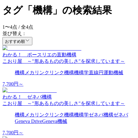
タグ「機構」の検索結果
1
〜
4
点 / 全
4
点
並び替え :
おすすめ順
わかる！ ポースリエの直動機構
こおり屋 ～"形あるものの美しさ"を探求しています～
機構
メカ
リンク
リンク機構
機構学
直線
円
運動
機械
7,700
円～
わかる！ ゼネバ機構
こおり屋 ～"形あるものの美しさ"を探求しています～
機構
メカ
リンク
リンク機構
機構学
ゼネバ機構
ゼネバ
Geneva Drive
Geneva
機械
7,700
円～