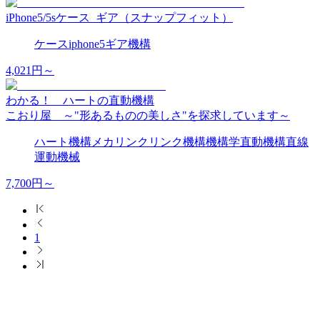
iPhone5/5sケース_ギア（スナップフィット）
ケース
iphone5
ギア
機構
4,021
円～
わかる！ ハートの直動機構
こおり屋 ～"形あるものの美しさ"を探求しています～
ハート
機構
メカ
リンク
リンク機構
機構学
直動機構
直線
運動
機械
7,700
円～
1