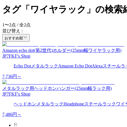
タグ「ワイヤラック」の検索
1
〜
2
点 / 全
2
点
並び替え :
おすすめ順
Amazon echo dot(第2世代)ホルダー(25mm幅ワイヤラック用)
JP7FKF's Shop
Echo Dot
メタルラック
Amazon Echo Dot
Alexa
スチールラ
7,736
円～
メタルラック用ヘッドホンハンガー(25mm幅ラック用)
JP7FKF's Shop
ヘッドホン
メタルラック
Headphone
スチールラック
ワイ
7,486
円～