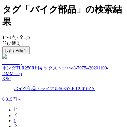
タグ「バイク部品」の検索結
果
1
〜
1
点 / 全
1
点
並び替え :
おすすめ順
ホンダTLR250R用キックストッパ-t8-7075--20201109-
DMM.step
KSC
バイク部品
トライアル
50357-KT2-010ZA
6,315
円～
1