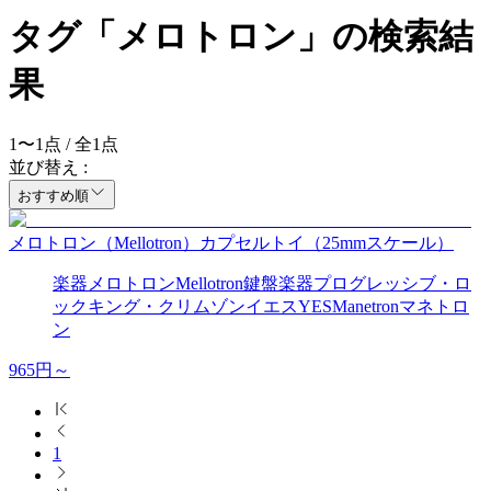
タグ「メロトロン」の検索結
果
1
〜
1
点 / 全
1
点
並び替え :
おすすめ順
メロトロン（Mellotron）カプセルトイ（25mmスケール）
楽器
メロトロン
Mellotron
鍵盤楽器
プログレッシブ・ロ
ック
キング・クリムゾン
イエス
YES
Manetron
マネトロ
ン
965
円～
1