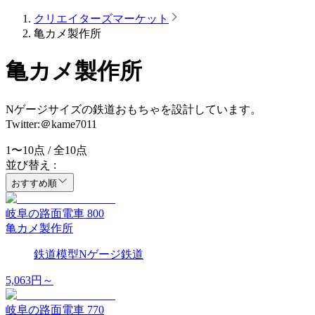
クリエイターズマーケット
亀カメ製作所
亀カメ製作所
Nゲージサイズの鉄道おもちゃを設計しています。
Twitter:＠kame7011
1
〜
10
点 / 全
10
点
並び替え :
おすすめ順
岐阜の路面電車 800
亀カメ製作所
鉄道模型
Nゲージ
鉄道
5,063
円～
岐阜の路面電車 770