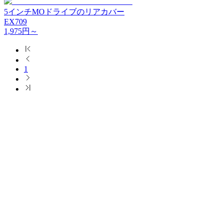
5インチMOドライブのリアカバー
EX709
1,975
円～
1