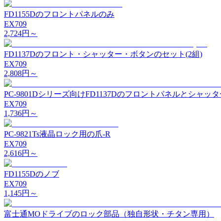
FD1155Dのフロントパネルのみ
EX709
2,724
円～
FD1137Dのフロント・シャッター・ボタンのセット(2組)
EX709
2,808
円～
PC-9801Dシリーズ向けFD1137Dのフロントパネルとシャ
EX709
1,736
円～
PC-9821Ts液晶ロック用の爪-R
EX709
2,616
円～
FD1155Dのノブ
EX709
1,145
円～
富士通MOドライブのロック部品（独自形状・チタン専用）