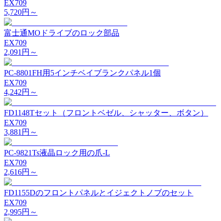
EX709
5,720
円～
富士通MOドライブのロック部品
EX709
2,091
円～
PC-8801FH用5インチベイブランクパネル1個
EX709
4,242
円～
FD1148Tセット（フロントベゼル、シャッター、ボタン）
EX709
3,881
円～
PC-9821Ts液晶ロック用の爪-L
EX709
2,616
円～
FD1155Dのフロントパネルとイジェクトノブのセット
EX709
2,995
円～