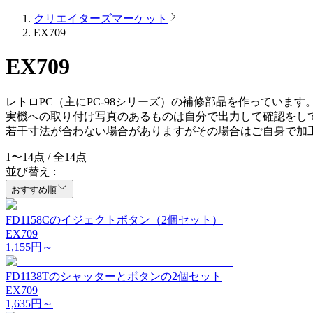
クリエイターズマーケット
EX709
EX709
レトロPC（主にPC-98シリーズ）の補修部品を作っています
実機への取り付け写真のあるものは自分で出力して確認をし
若干寸法が合わない場合がありますがその場合はご自身で加
1
〜
14
点 / 全
14
点
並び替え :
おすすめ順
FD1158Cのイジェクトボタン（2個セット）
EX709
1,155
円～
FD1138Tのシャッターとボタンの2個セット
EX709
1,635
円～