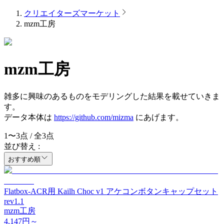
クリエイターズマーケット
mzm工房
mzm工房
雑多に興味のあるものをモデリングした結果を載せていきま
す。
データ本体は
https://github.com/mizma
にあげます。
1
〜
3
点 / 全
3
点
並び替え :
おすすめ順
Flatbox-ACR用 Kailh Choc v1 アケコンボタンキャップセット
rev1.1
mzm工房
4,147
円～