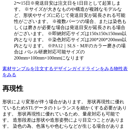
2〜15日
※発送目安は注文日を1日目として起算しま
す。 ※サイズが大きなものや構造が複雑なモデルな
ど、形状やサイズに応じて発送目安が延長される可能
性がございます。 ※複数パーツの場合、または染色も
しくは磨きが必要な場合は発送目安が延長される場合
がございます。 ※即納対応サイズは150x150x150mm以
内となります。 ※染色対応サイズは200*200*200mm以
内となります。 ※PA12｜SLS・MJFのカラー磨きの場
合は バレル研磨対応可能サイズの
200mm×100mm×100mmになります
素材サンプルを注文する
デザインガイドラインをみる
物性表
をみる
再現性
形状により変形が伴う場合があります。 形状再現性に優れ
ているためSTLデータのトレランスを細かくする必要があり
ます。 形状再現性に優れているため、量産対応も可能で
す。 造形段差は形状や造形姿勢により目立つことがありま
す。 染色の為、色落ちや色むらなどが生じる場合がありま