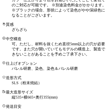
のご対応が可能です。 ※別途染色料金がかかります。
※ブラックの場合、形状によって染色がやや深緑色に
なることがございます。
質感
ざらざら
中空構造
可。ただし、材料を抜くため直径5mm以上の穴が必要
です。また穴が開いていてもモデルの構造上、製造で
きないことがあることを予めご了承下さい。
仕上げオプション
バレル研磨、染色、染色＆バレル研磨
造形方式
SLS（粉末焼結）
最大造形サイズ
縦535×横665×奥行355
(mm)
発送目安