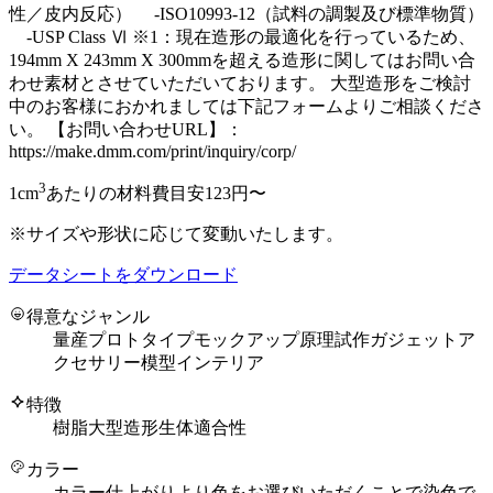
性／皮内反応） -ISO10993-12（試料の調製及び標準物質）
-USP Class Ⅵ ※1：現在造形の最適化を行っているため、
194mm X 243mm X 300mmを超える造形に関してはお問い合
わせ素材とさせていただいております。 大型造形をご検討
中のお客様におかれましては下記フォームよりご相談くださ
い。 【お問い合わせURL】：
https://make.dmm.com/print/inquiry/corp/
3
1cm
あたりの材料費目安
123
円〜
※サイズや形状に応じて変動いたします。
データシートをダウンロード
得意なジャンル
量産
プロトタイプ
モックアップ
原理試作
ガジェット
ア
クセサリー
模型
インテリア
特徴
樹脂
大型造形
生体適合性
カラー
カラー仕上がりより色をお選びいただくことで染色で