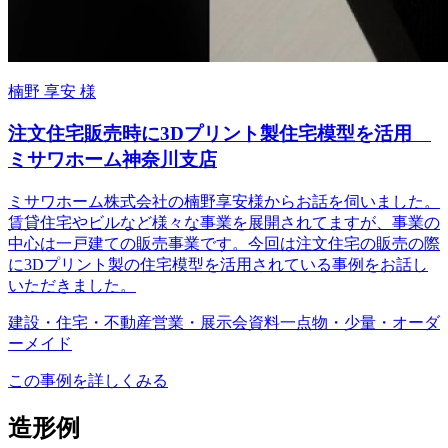
楠野 享安 様
注文住宅販売時に3Dプリント製住宅模型を活用
ミサワホーム神奈川支店
ミサワホーム株式会社の楠野享安様からお話を伺いました。
賃貸住宅やビルなど様々な事業を展開されてますが、事業の
中心は一戸建ての販売事業です。今回は注文住宅の販売の際
に3Dプリント製の住宅模型を活用されている事例をお話し
いただきました。
建設・住宅・不動産
営業・展示会資料
一点物・少量・オーダ
ーメイド
この事例を詳しくみる
造形例