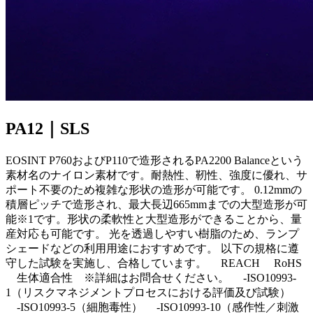
PA12｜SLS
EOSINT P760およびP110で造形されるPA2200 Balanceという
素材名のナイロン素材です。耐熱性、靭性、強度に優れ、サ
ポート不要のため複雑な形状の造形が可能です。 0.12mmの
積層ピッチで造形され、最大長辺665mmまでの大型造形が可
能※1です。形状の柔軟性と大型造形ができることから、量
産対応も可能です。 光を透過しやすい樹脂のため、ランプ
シェードなどの利用用途におすすめです。 以下の規格に遵
守した試験を実施し、合格しています。 REACH RoHS
生体適合性 ※詳細はお問合せください。 -ISO10993-
1（リスクマネジメントプロセスにおける評価及び試験）
-ISO10993-5（細胞毒性） -ISO10993-10（感作性／刺激