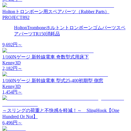
Holtonトロンボーン用スペアパーツ（Rubber Parts）
PROJECT892
Holton
Trombone
ホルトン
トロンボーン
ゴムパーツ
スペ
アパーツ
TR150
消耗品
9,692
円～
1/160Nゲージ 新幹線電車 奇数型式用床下
Kenny3D
2,182
円～
1/160Nゲージ 新幹線電車 型式25-400初期型 側窓
Kenny3D
1,454
円～
～スリングの荷重と不快感を軽減！～ SlingHook【One
Hundred Or Not】
6,496
円～