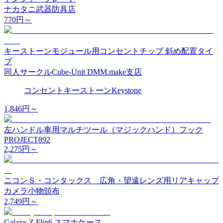
ナカタニ武器防具店
770
円～
キーストーンモジュール用コンセントチップ 斜め配置タイ
プ
同人サークルCube-Unit DMM.make支店
コンセント
キーストーン
Keystone
1,846
円～
左ハンドル車用マルチツール（マジックハンド）フック
PROJECT892
2,275
円～
ニコンＳ・コンタックス 広角・望遠レンズ用リアキャップ
カメラ小物頒布
2,749
円～
Galaxy Z Flip6 スマホケース