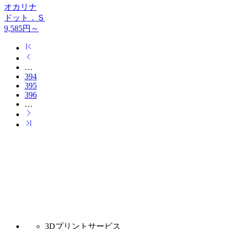
オカリナ
ドット．Ｓ
9,585
円～
…
394
395
396
…
3Dプリントサービス