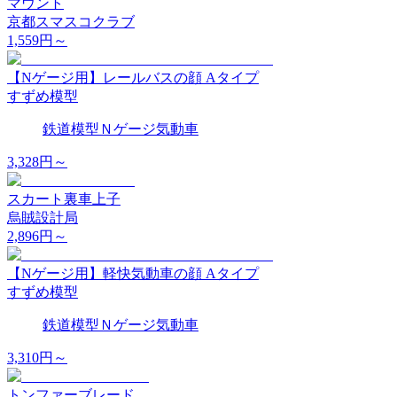
マウント
京都スマスコクラブ
1,559
円～
【Nゲージ用】レールバスの顔 Aタイプ
すずめ模型
鉄道模型
Ｎゲージ
気動車
3,328
円～
スカート裏車上子
烏賊設計局
2,896
円～
【Nゲージ用】軽快気動車の顔 Aタイプ
すずめ模型
鉄道模型
Ｎゲージ
気動車
3,310
円～
トンファーブレード