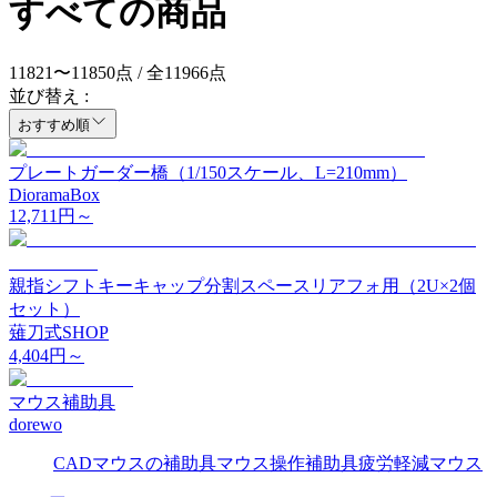
すべての商品
11821
〜
11850
点 / 全
11966
点
並び替え :
おすすめ順
プレートガーダー橋（1/150スケール、L=210mm）
DioramaBox
12,711
円～
親指シフトキーキャップ分割スペースリアフォ用（2U×2個
セット）
薙刀式SHOP
4,404
円～
マウス補助具
dorewo
CAD
マウスの補助具
マウス操作補助具
疲労軽減
マウス