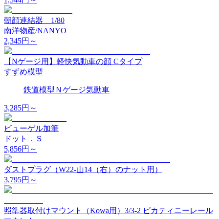
朝顔連結器 1/80
南洋物産/NANYO
2,345
円～
【Nゲージ用】軽快気動車の顔 Cタイプ
すずめ模型
鉄道模型
Ｎゲージ
気動車
3,285
円～
ビューゲル加筆
ドット．Ｓ
5,856
円～
ダストプラグ（W22-山14（右）のナット用）
3,795
円～
照準器取付けマウント（Kowa用）3/3-2 ピカティニーレール