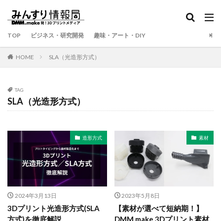
TOP
ビジネス・研究開発
趣味・アート・DIY
HOME
SLA（光造形方式）
TAG
SLA（光造形方式）
造形方式
素材
2024年3月13日
2023年5月8日
3Dプリント光造形方式(SLA
【素材が選べて短納期！】
方式)を徹底解説
DMM.make 3Dプリント素材