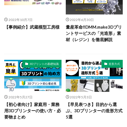
2022年10月7日
2022年6月30日
【事例紹介】武蔵模型工房様
量産革命‼DMM.make3Dプリ
ントサービスの「光造形」素
材（レジン）を徹底解説
3Dプリントの基礎知識
造形方式
2022年5月27日
2022年5月3日
【初心者向け】家庭用・業務
【早見表つき】目的から選
用3Dプリンターの使い方・必
ぶ、3Dプリンターの造形方式
要物まとめ
5選