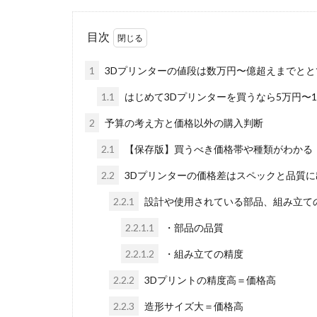
目次
1
3Dプリンターの値段は数万円〜億超えまでとと
1.1
はじめて3Dプリンターを買うなら5万円〜
2
予算の考え方と価格以外の購入判断
2.1
【保存版】買うべき価格帯や種類がわかる
2.2
3Dプリンターの価格差はスペックと品質に
2.2.1
設計や使用されている部品、組み立て
2.2.1.1
・部品の品質
2.2.1.2
・組み立ての精度
2.2.2
3Dプリントの精度高＝価格高
2.2.3
造形サイズ大＝価格高