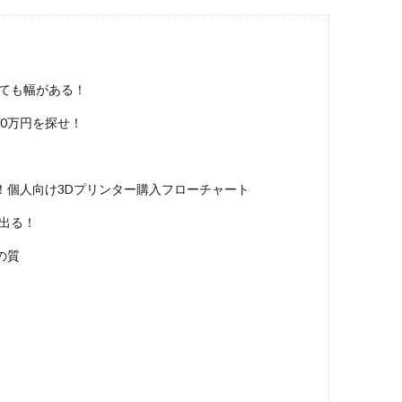
ても幅がある！
10万円を探せ！
！個人向け3Dプリンター購入フローチャート
出る！
の質