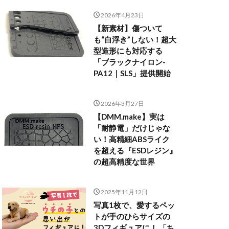
2026年4月23日
【新素材】傷ついて
も“白浮き”しない！超大
型造形にも対応する
「ブラックナイロン-
PA12｜SLS」提供開始
2026年3月27日
【DMM.make】実は
「耐静電」だけじゃな
い！高精細ABSライク
を超える『ESDレジン』
の超高精度な世界
2025年11月12日
写真1枚で、愛するペッ
トが手のひらサイズの
3Dフィギュアに！ 「ち