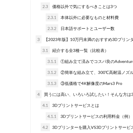
2.3
価格以外で気にするべきことは3つ
2.3.1
本体以外に必要なものと材料費
2.3.2
日本語サポートとユーザー数
3
【2023年版】10万円未満のおすすめ3Dプリン
3.1
紹介する全3種一覧（比較表）
3.1.1
①組み立て済みでコスパ良のAdventure
3.1.2
②簡単な組み立て、300℃高耐温ノズルでさ
3.1.3
③低価格で4K解像度のMars3 Pro
4
買うには高い、いろいろ試したい！そんな方は
4.1
3Dプリントサービスとは
4.1.1
3Dプリントサービスの利用料金（例）
4.2
3Dプリンターを購入VS3Dプリントサービ