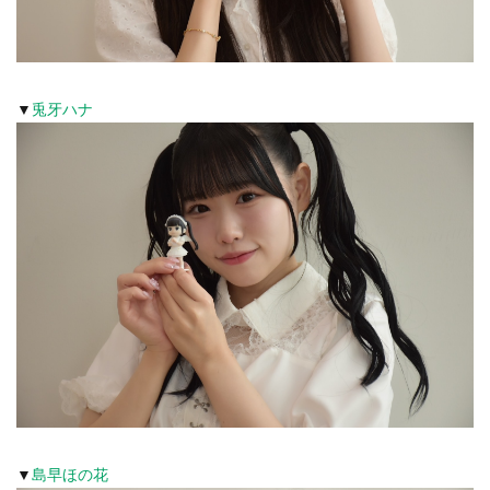
▼
兎牙ハナ
▼
島早ほの花