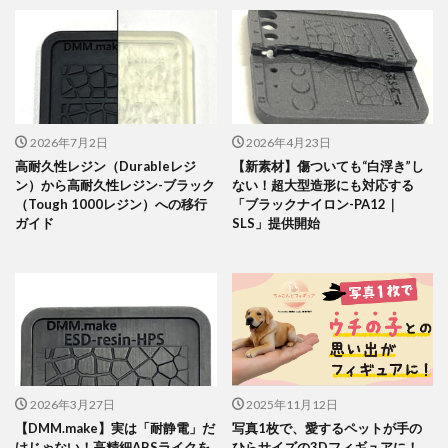
2026年7月2日
2026年4月23日
高耐久性レジン（Durableレジ
【新素材】傷ついても“白浮き”し
ン）から高耐久性レジン-ブラック
ない！超大型造形にも対応する
（Tough 1000レジン）への移行
「ブラックナイロン-PA12｜
ガイド
SLS」提供開始
2026年3月27日
2025年11月12日
【DMM.make】実は「耐静電」だ
写真1枚で、愛するペットが手の
けじゃない！高精細ABSライクを
ひらサイズの3Dフィギュアに！