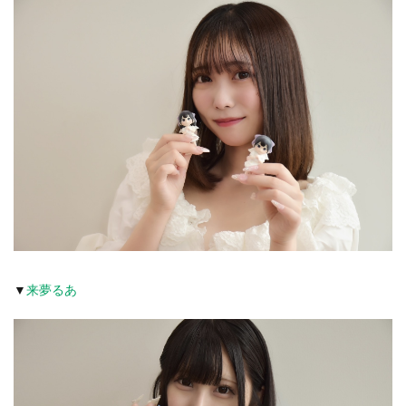
▼
来夢るあ