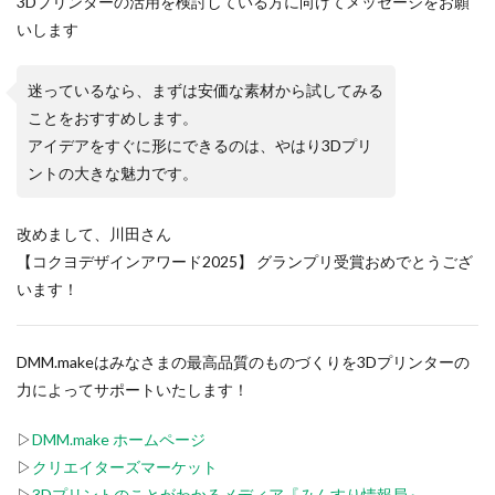
3Dプリンターの活用を検討している方に向けてメッセージをお
願
いします
迷っているなら、まずは安価な素材から試してみる
ことをおすす
めします。
アイデアをすぐに形にできるのは、やはり3Dプリ
ントの大きな魅
力です。
改めまして、川田さん
【コクヨデザインアワード2025】 グランプリ受賞おめでとうござ
います！
DMM.makeはみなさまの最高品質のものづくりを3Dプリンターの
力によってサポートいたします！
▷
DMM.make ホームページ
▷
クリエイターズマーケット
▷
3Dプリントのことがわかるメディア『みんすり情報局』