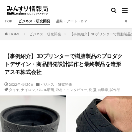
TOP
ビジネス・研究開発
趣味・アート・DIY
HOME
ビジネス・研究開発
【事例紹介】3Dプリンターで樹脂
【事例紹介】3Dプリンターで樹脂製品のプロダク
トデザイン・商品開発設計試作と最終製品を造形
アスモ株式会社
2022年4月20日
ビジネス・研究開発
タイヤ
,
ナイロン
,
バレル研磨
,
取材・インタビュー
,
樹脂
,
自動車
,
試作品