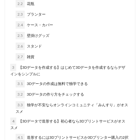
2.2
花瓶
2.3
プランター
2.4
ケース・カバー
2.5
壁掛けグッズ
2.6
スタンド
2.7
雑貨
3
【3Dデータを作成する】はじめて3Dデータを作成するならデザ
インをシンプルに
3.1
3Dデータの作成は無料で独学できる
3.2
3Dデータの作り方をチェックする
3.3
独学が不安ならオンラインコミュニティ「みんすり」がオス
スメ
4
【3Dデータで造形する】初心者なら3Dプリントサービスがオス
スメ
4.1
造形するには3Dプリントサービスか3Dプリンター購入の2択