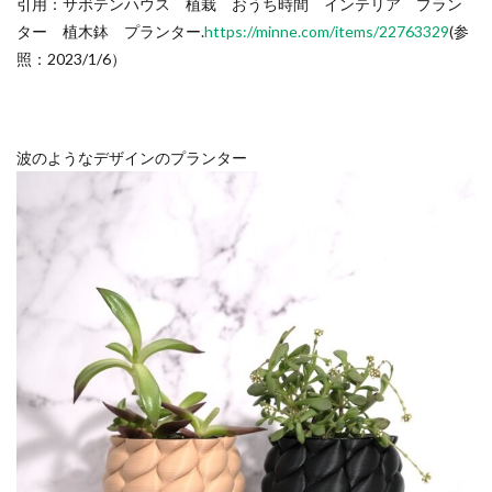
引用：サボテンハウス 植栽 おうち時間 インテリア プラン
ター 植木鉢 プランター.
https://minne.com/items/22763329
(参
照：2023/1/6）
波のようなデザインのプランター