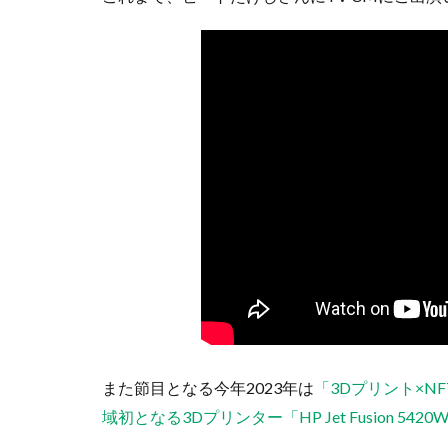
また節目となる今年2023年は
「3Dプリント×N
域初となる3Dプリンター「HP Jet Fusion 542