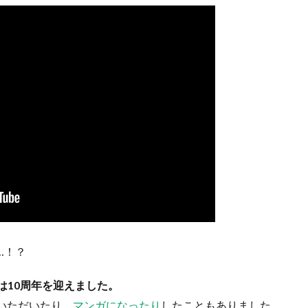
…！？
業部は10周年を迎えました。
演いただいたり、
マンガになったり
したこともありました。