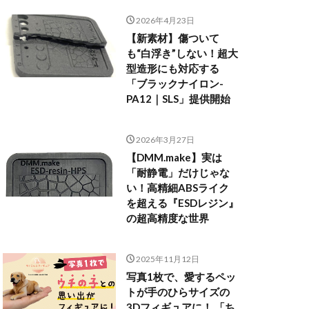
2026年4月23日
【新素材】傷ついて
も“白浮き”しない！超大
型造形にも対応する
「ブラックナイロン-
PA12｜SLS」提供開始
2026年3月27日
【DMM.make】実は
「耐静電」だけじゃな
い！高精細ABSライク
を超える『ESDレジン』
の超高精度な世界
2025年11月12日
写真1枚で、愛するペッ
トが手のひらサイズの
3Dフィギュアに！ 「ち