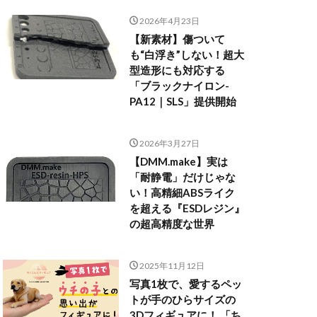
2026年4月23日
【新素材】傷ついて
も“白浮き”しない！超大
型造形にも対応する
「ブラックナイロン-
PA12｜SLS」提供開始
2026年3月27日
【DMM.make】実は
「耐静電」だけじゃな
い！高精細ABSライク
を超える『ESDレジン』
の超高精度な世界
2025年11月12日
写真1枚で、愛するペッ
トが手のひらサイズの
3Dフィギュアに！ 「ち