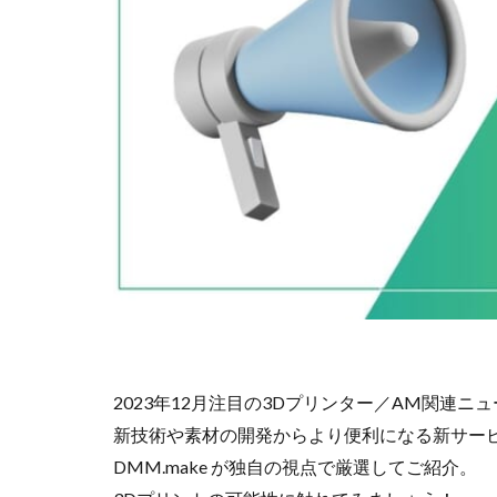
2023年12月注目の3Dプリンター／AM関連ニ
新技術や素材の開発からより便利になる新サー
DMM.make が独自の視点で厳選してご紹介。