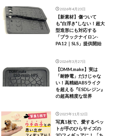
2026年4月23日
【新素材】傷ついて
も“白浮き”しない！超大
型造形にも対応する
「ブラックナイロン-
PA12｜SLS」提供開始
2026年3月27日
【DMM.make】実は
「耐静電」だけじゃな
い！高精細ABSライク
を超える『ESDレジン』
の超高精度な世界
2025年11月12日
写真1枚で、愛するペッ
トが手のひらサイズの
3Dフィギュアに！ 「ち