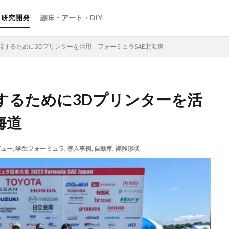
・研究開発
趣味・アート・DIY
現するために3Dプリンターを活用 フォーミュラSAE北海道
するために3Dプリンターを活
海道
ビュー
,
学生フォーミュラ
,
導入事例
,
自動車
,
複雑形状