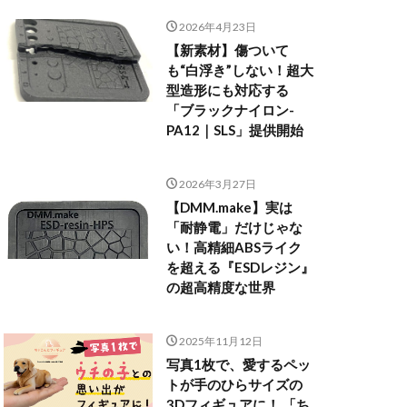
2026年4月23日
【新素材】傷ついて
も“白浮き”しない！超大
型造形にも対応する
「ブラックナイロン-
PA12｜SLS」提供開始
2026年3月27日
【DMM.make】実は
「耐静電」だけじゃな
い！高精細ABSライク
を超える『ESDレジン』
の超高精度な世界
2025年11月12日
写真1枚で、愛するペッ
トが手のひらサイズの
3Dフィギュアに！ 「ち