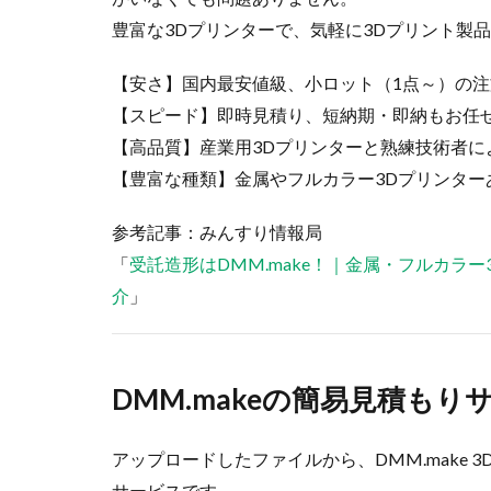
豊富な3Dプリンターで、気軽に3Dプリント製
【安さ】国内最安値級、小ロット（1点～）の注
【スピード】即時見積り、短納期・即納もお任
【高品質】産業用3Dプリンターと熟練技術者に
【豊富な種類】金属やフルカラー3Dプリンター
参考記事：みんすり情報局
「
受託造形はDMM.make！｜金属・フルカラ
介
」
DMM.makeの簡易見積も
アップロードしたファイルから、DMM.make
サービスです。